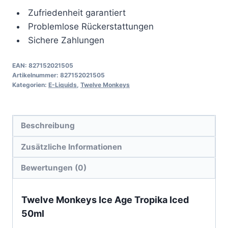
E
Liquid
Zufriedenheit garantiert
50ml
Menge
Problemlose Rückerstattungen
Sichere Zahlungen
EAN:
827152021505
Artikelnummer:
827152021505
Kategorien:
E-Liquids
,
Twelve Monkeys
Beschreibung
Zusätzliche Informationen
Bewertungen (0)
Twelve Monkeys Ice Age Tropika Iced
50ml