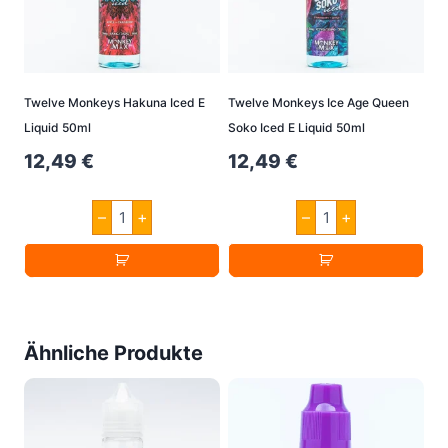
Twelve Monkeys Hakuna Iced E
Twelve Monkeys Ice Age Queen
Liquid 50ml
Soko Iced E Liquid 50ml
12,49
€
12,49
€
Twelve
Twelve
–
+
–
+
Monkeys
Monkeys
Hakuna
Ice
Iced
Age
E
Queen
Liquid
Soko
50ml
Iced
Menge
E
Liquid
Ähnliche Produkte
50ml
Menge