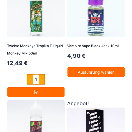
Twelve Monkeys Tropika E Liquid
Vampire Vape Black Jack 10ml
Monkey Mix 50ml
4,90
€
12,49
€
Ausführung wählen
Twelve
–
+
Dieses
Monkeys
Tropika
Produkt
E
Liquid
weist
Monkey
Angebot!
mehrere
Mix
50ml
Varianten
Menge
auf.
Die