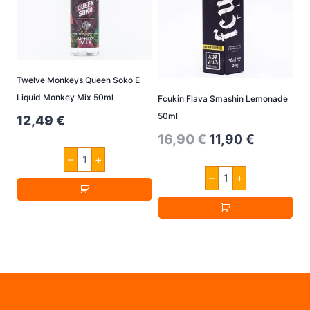
Optionen
können
auf
der
Twelve Monkeys Queen Soko E
Produktseite
Liquid Monkey Mix 50ml
Fcukin Flava Smashin Lemonade
gewählt
50ml
12,49
€
werden
Original
Current
16,90
€
11,90
€
Twelve
price
price
–
+
Monkeys
Fcukin
Queen
–
+
was:
is:
Flava
Soko
Smashin
E
16,90 €.
11,90 €.
Lemonade
Liquid
50ml
Monkey
Menge
Mix
50ml
Menge