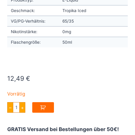
Geschmack:
Tropika Iced
VG/PG-Verhältnis:
65/35
Nikotinstärke:
0mg
Flaschengröße:
50ml
12,49
€
Vorrätig
Twelve
–
+
Monkeys
Ice
Age
Tropika
GRATIS Versand bei Bestellungen über 50€!
Iced