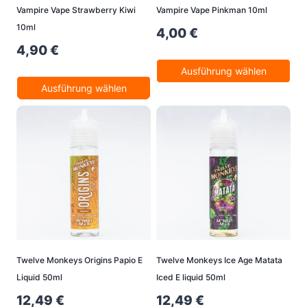
Vampire Vape Strawberry Kiwi
Vampire Vape Pinkman 10ml
10ml
4,00
€
4,90
€
Ausführung wählen
Ausführung wählen
Dieses
Dieses
Produkt
Produkt
weist
weist
mehrere
mehrere
Varianten
Varianten
auf.
auf.
Die
Die
Optionen
Optionen
können
können
auf
Twelve Monkeys Origins Papio E
Twelve Monkeys Ice Age Matata
auf
der
Liquid 50ml
Iced E liquid 50ml
der
Produktseite
12,49
€
12,49
€