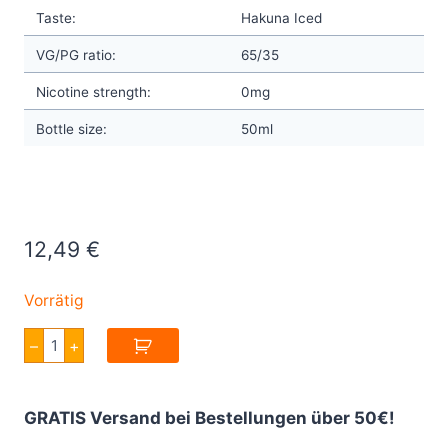
Taste:
Hakuna Iced
VG/PG ratio:
65/35
Nicotine strength:
0mg
Bottle size:
50ml
12,49
€
Vorrätig
Twelve
–
+
Monkeys
Hakuna
Iced
E
GRATIS Versand bei Bestellungen über 50€!
Liquid
50ml