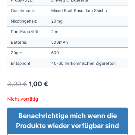
Geschmack:
Mixed Fruit Rose Jam Shisha
Nikotingehalt:
20mg
Pod-Kapazität:
2 ml
Batterie:
500mAh
Züge:
600
Entspricht:
40-60 herkömmlichen Zigaretten
Original
Current
3,99
€
1,00
€
price
price
Nicht vorrätig
was:
is:
3,99 €.
1,00 €.
Benachrichtige mich wenn die
Produkte wieder verfügbar sind