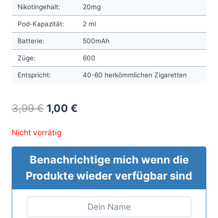
Nikotingehalt:
20mg
Pod-Kapazität:
2 ml
Batterie:
500mAh
Züge:
600
Entspricht:
40-60 herkömmlichen Zigaretten
Original
Current
3,99
€
1,00
€
price
price
Nicht vorrätig
was:
is:
3,99 €.
1,00 €.
Benachrichtige mich wenn die
Produkte wieder verfügbar sind