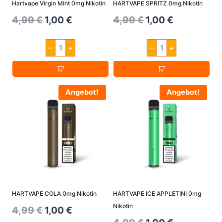
Hartvape Virgin Mint 0mg Nikotin
HARTVAPE SPRITZ 0mg Nikotin
Original
Current
Original
Current
4,99
€
1,00
€
4,99
€
1,00
€
price
price
price
price
Hartvape
HARTVAPE
–
+
–
+
was:
is:
was:
is:
Virgin
SPRITZ
Mint
0mg
4,99 €.
1,00 €.
4,99 €.
1,00 €.
0mg
Nikotin
Nikotin
Menge
Menge
Angebot!
Angebot!
HARTVAPE COLA 0mg Nikotin
HARTVAPE ICE APPLETINI 0mg
Nikotin
Original
Current
4,99
€
1,00
€