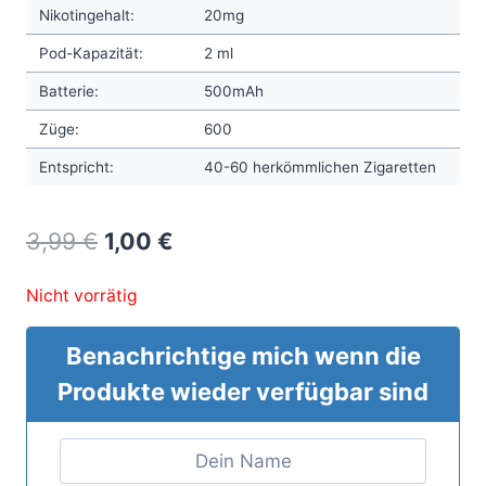
Nikotingehalt:
20mg
Pod-Kapazität:
2 ml
Batterie:
500mAh
Züge:
600
Entspricht:
40-60 herkömmlichen Zigaretten
Original
Current
3,99
€
1,00
€
price
price
Nicht vorrätig
was:
is:
3,99 €.
1,00 €.
Benachrichtige mich wenn die
Produkte wieder verfügbar sind