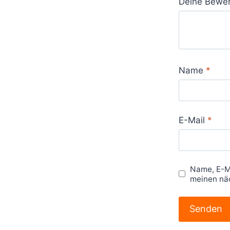
Deine Bewe
Name
*
E-Mail
*
Name, E-M
meinen nä