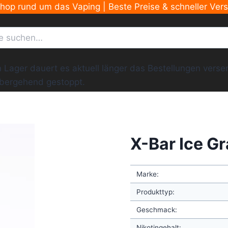
Shop rund um das Vaping | Beste Preise & schneller Ver
ger dauert es aktuell länger das Bestellungen versend
übergehend gestoppt.
X-Bar Ice G
Marke:
Produkttyp:
Geschmack:
Nikotingehalt: