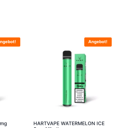
ngebot!
Angebot!
0mg
HARTVAPE WATERMELON ICE