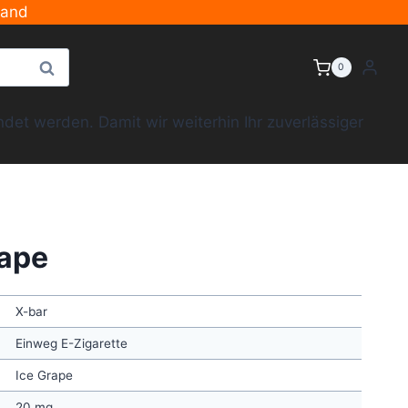
sand
Suche
0
et werden. Damit wir weiterhin Ihr zuverlässiger
rape
X-bar
Einweg E-Zigarette
Ice Grape
20 mg