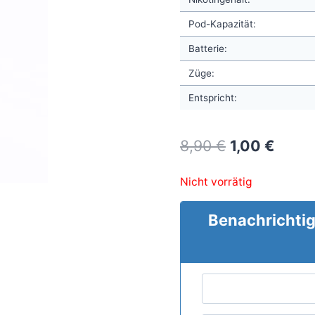
Pod-Kapazität:
Batterie:
Züge:
Entspricht:
Original
Curre
8,90
€
1,00
€
price
price
Nicht vorrätig
was:
is:
8,90 €.
1,00 €
Benachrichtig