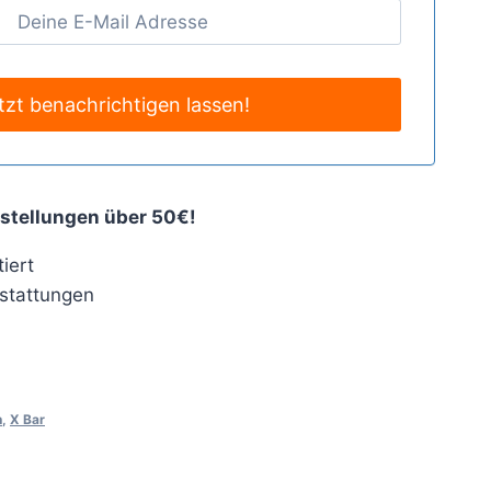
stellungen über 50€!
iert
stattungen
n
,
X Bar