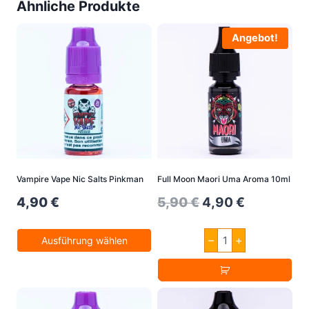
Ähnliche Produkte
Angebot!
Vampire Vape Nic Salts Pinkman
Full Moon Maori Uma Aroma 10ml
Original
Current
4,90
€
5,90
€
4,90
€
price
price
Full
–
+
Ausführung wählen
was:
is:
Moon
Maori
Dieses
5,90 €.
4,90 €.
Uma
Produkt
Aroma
10ml
weist
Menge