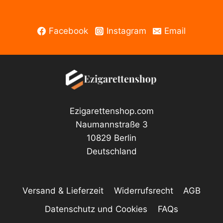
Optionen
auf.
können
Die
auf
Facebook
Instagram
Email
Optionen
der
können
Produktseite
auf
gewählt
der
werden
Produktseite
gewählt
Ezigarettenshop.com
werden
Naumannstraße 3
10829 Berlin
Deutschland
Versand & Lieferzeit
Widerrufsrecht
AGB
Datenschutz und Cookies
FAQs