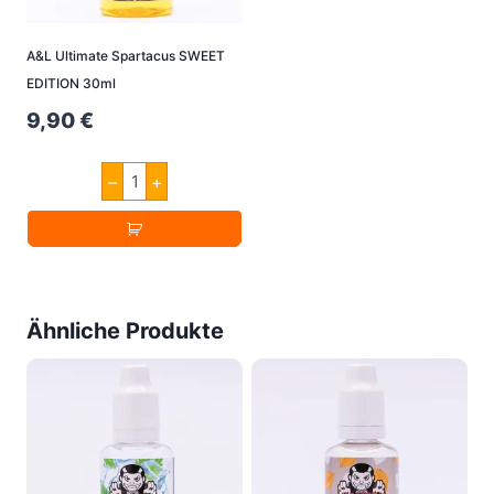
A&L Ultimate Spartacus SWEET
EDITION 30ml
9,90
€
A&L
–
+
Ultimate
Spartacus
SWEET
EDITION
30ml
Menge
Ähnliche Produkte