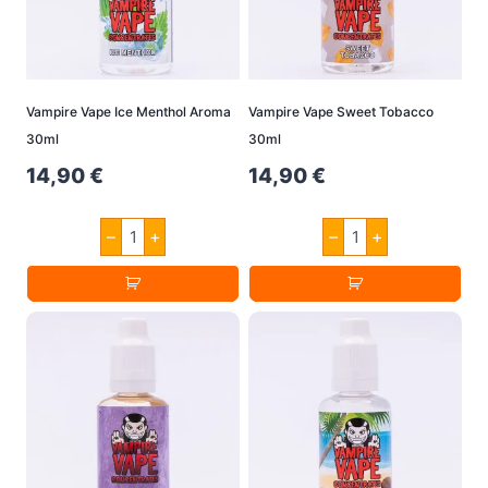
Vampire Vape Ice Menthol Aroma
Vampire Vape Sweet Tobacco
30ml
30ml
14,90
€
14,90
€
Vampire
Vampire
–
+
–
+
Vape
Vape
Ice
Sweet
Menthol
Tobacco
Aroma
30ml
30ml
Menge
Menge