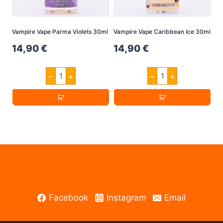
Vampire Vape Parma Violets 30ml
Vampire Vape Caribbean Ice 30ml
14,90
€
14,90
€
Vampire
Vampire
–
+
–
+
Vape
Vape
Parma
Caribbean
Violets
Ice
30ml
30ml
Menge
Menge
Facebook
Instagram
Email