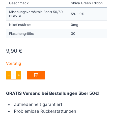
Geschmack:
Shiva Green Edition
Mischungsverhältnis Basis 50/50
5% – 9%
PG/VG:
Nikotinstärke:
0mg
Flaschengröße:
30ml
9,90
€
Vorrätig
A&L
–
+
Ultimate
Shiva
Green
Edition
GRATIS Versand bei Bestellungen über 50€!
30ml
Menge
Zufriedenheit garantiert
Problemlose Rückerstattungen