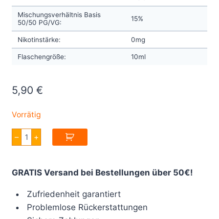
Mischungsverhältnis Basis
15%
50/50 PG/VG:
Nikotinstärke:
0mg
Flaschengröße:
10ml
5,90
€
Vorrätig
Chill
–
+
Pill
Final
Game
Kiwi
GRATIS Versand bei Bestellungen über 50€!
Melon
10ml
Menge
Zufriedenheit garantiert
Problemlose Rückerstattungen