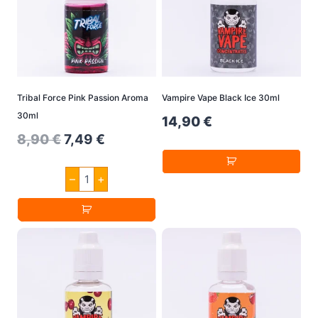
Tribal Force Pink Passion Aroma
Vampire Vape Black Ice 30ml
30ml
14,90
€
Original
Current
8,90
€
7,49
€
price
price
Tribal
–
+
was:
is:
Force
Pink
8,90 €.
7,49 €.
Passion
Aroma
30ml
Menge