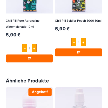
Chill Pill Pure Adrenaline
Chill Pill Soldier Peach 5000 10ml
Watemelonade 10ml
5,90
€
5,90
€
Chill
–
+
Pill
Chill
Soldier
–
+
Pill
Peach
Pure
5000
Adrenaline
10ml
Watemelonade
Menge
10ml
Menge
Ähnliche Produkte
Angebot!