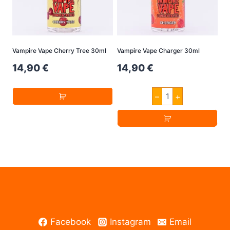
Vampire Vape Cherry Tree 30ml
Vampire Vape Charger 30ml
14,90
€
14,90
€
Vampire
–
+
Vape
Charger
30ml
Menge
Facebook
Instagram
Email