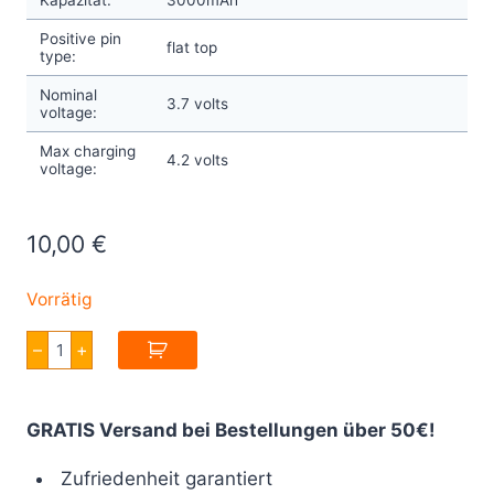
Positive pin
flat top
type:
Nominal
3.7 volts
voltage:
Max charging
4.2 volts
voltage:
10,00
€
Vorrätig
18650
–
+
Akku
E-
Zigarette
VTC6
GRATIS Versand bei Bestellungen über 50€!
3000mAh
3.7V
Menge
Zufriedenheit garantiert