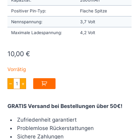
Positiver Pin-Typ:
Flache Spitze
Nennspannung:
3,7 Volt
Maximale Ladespannung:
4,2 Volt
10,00
€
Vorrätig
18650
–
+
Akku
E-
Zigaretten
VTC5A
GRATIS Versand bei Bestellungen über 50€!
2600mAh
30A
Menge
Zufriedenheit garantiert
Problemlose Rückerstattungen
Sichere Zahlungen