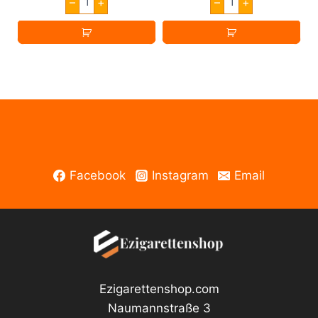
–
+
–
+
Gorilla
Akku
30ML
E-
V3
Zigarette
Flacon
VTC6
Unicorn
3000mAh
Long
3.7V
Menge
Menge
Facebook
Instagram
Email
Ezigarettenshop.com
Naumannstraße 3