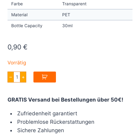
Farbe
Transparent
Material
PET
Bottle Capacity
30ml
0,90
€
Vorrätig
Chubby
–
+
Gorilla
30ML
V3
Flacon
GRATIS Versand bei Bestellungen über 50€!
Unicorn
Long
Menge
Zufriedenheit garantiert
Problemlose Rückerstattungen
Sichere Zahlungen