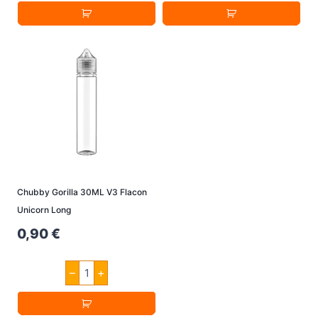
Zigarette
Zigaretten
VTC6
VTC5A
3000mAh
2600mAh
3.7V
30A
Menge
Menge
Chubby Gorilla 30ML V3 Flacon
Unicorn Long
0,90
€
Chubby
–
+
Gorilla
30ML
V3
Flacon