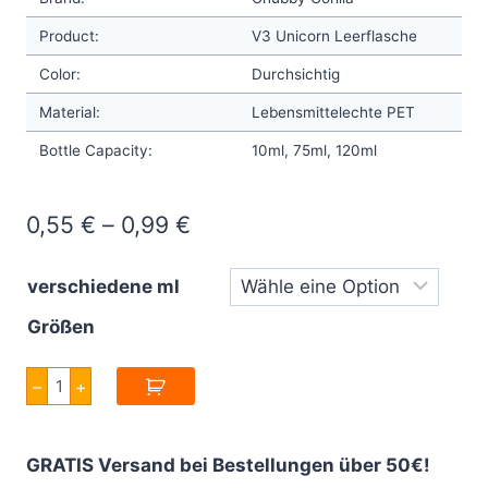
Product:
V3 Unicorn Leerflasche
Color:
Durchsichtig
Material:
Lebensmittelechte PET
Bottle Capacity:
10ml, 75ml, 120ml
Price
0,55
€
–
0,99
€
range:
verschiedene ml
0,55 €
Größen
through
0,99 €
Chubby
–
+
Gorilla
Flaschen
10ml/75ml/120ml
Flacon
GRATIS Versand bei Bestellungen über 50€!
Unicorn
V3