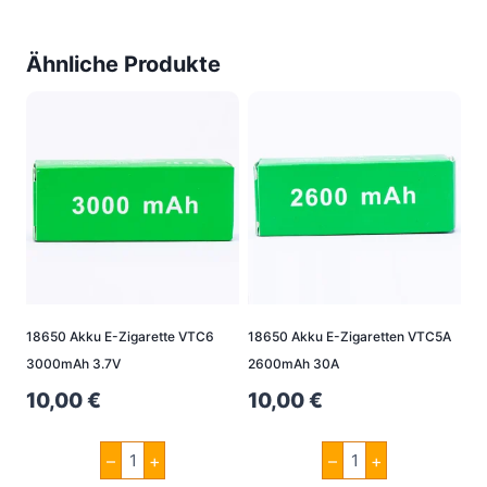
Ähnliche Produkte
18650 Akku E-Zigarette VTC6
18650 Akku E-Zigaretten VTC5A
3000mAh 3.7V
2600mAh 30A
10,00
€
10,00
€
18650
18650
–
+
–
+
Akku
Akku
E-
E-